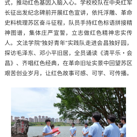
式，推动红色基因入脑入心。学校校队在中央红军
长征出发纪念碑前开展红色宣讲，依托浮雕、革命
史料梳理苏区奋斗征程，队员手持红色标语拼接精
神图谱，集体庄严宣誓，立志做红色精神忠实传
人。文法学院“独好青年”实践队走进会昌独好园，
探访毛泽东、邓小平旧居，全员诵读《清平乐・会
昌》、齐唱红色经典，在革命旧址实景中回望苏区
艰苦创业岁月，让红色故事可感、可学、可传播。