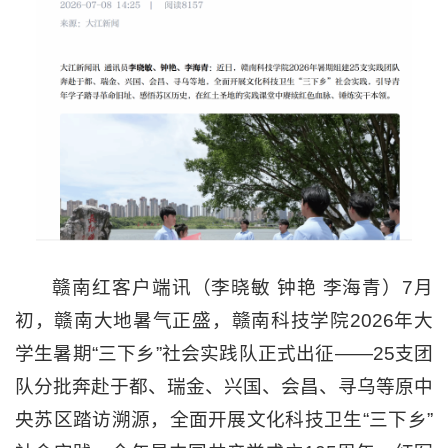
赣南红客户端讯（李晓敏 钟艳 李海青）7月
初，赣南大地暑气正盛，赣南科技学院2026年大
学生暑期“三下乡”社会实践队正式出征——25支团
队分批奔赴于都、瑞金、兴国、会昌、寻乌等原中
央苏区踏访溯源，全面开展文化科技卫生“三下乡”