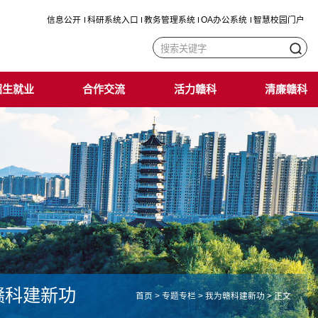
信息公开
科研系统入口
教务管理系统
OA办公系统
智慧校园门户
招生就业
合作交流
活力赣科
清廉赣科
赣科建新功
首页
>
专题专栏
>
我为赣科建新功
>
正文