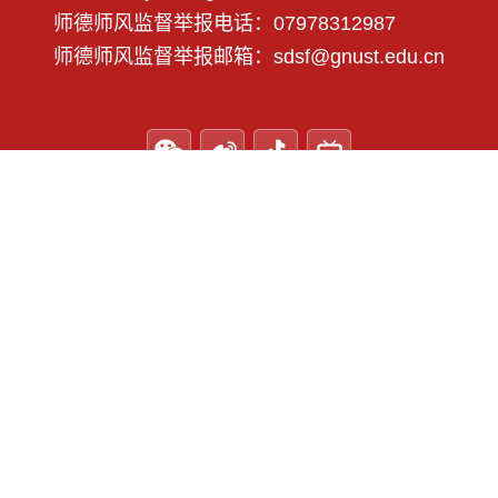
师德师风监督举报电话：07978312987
师德师风监督举报邮箱：sdsf@gnust.edu.cn
微信公众号
纪委码上信访
学校地址： 江西省赣州市章贡区客家大道156号 Copyright © 2025
www.gnust.edu.cn 赣南科技学院 All Rights Reserved.
赣公网
安备 36070202000430号