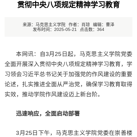
贯彻中央八项规定精神学习教育
来源：马克思主义学院
作者：肖琼
编辑：曹泽
发布时间：2025-05-21
点击数：
364
本网讯：自3月25日起，马克思主义学院党委
全面开展深入贯彻中央八项规定精神学习教育，学
习领会习近平总书记关于加强党的作风建设的重要
论述，扎实推进全面从严治党，确保学习教育取得
实效，推动学院作风建设迈上新台阶。
迅速响应，全面启动部署
3月25日下午，马克思主义学院党委在崇善楼