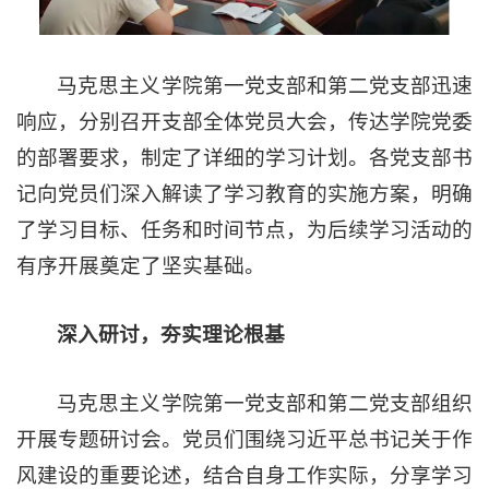
马克思主义学院第一党支部和第二党支部迅速
响应，分别召开支部全体党员大会，传达学院党委
的部署要求，制定了详细的学习计划。各党支部书
记向党员们深入解读了学习教育的实施方案，明确
了学习目标、任务和时间节点，为后续学习活动的
有序开展奠定了坚实基础。
深入研讨，夯实理论根基
马克思主义学院第一党支部和第二党支部组织
开展专题研讨会。党员们围绕习近平总书记关于作
风建设的重要论述，结合自身工作实际，分享学习