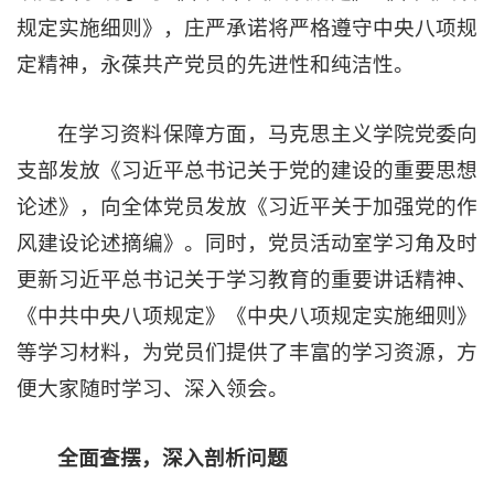
规定实施细则》，庄严承诺将严格遵守中央八项规
定精神，永葆共产党员的先进性和纯洁性。
在学习资料保障方面，马克思主义学院党委向
支部发放《习近平总书记关于党的建设的重要思想
论述》，向全体党员发放《习近平关于加强党的作
风建设论述摘编》。同时，党员活动室学习角及时
更新习近平总书记关于学习教育的重要讲话精神、
《中共中央八项规定》《中央八项规定实施细则》
等学习材料，为党员们提供了丰富的学习资源，方
便大家随时学习、深入领会。
全面查摆，深入剖析问题