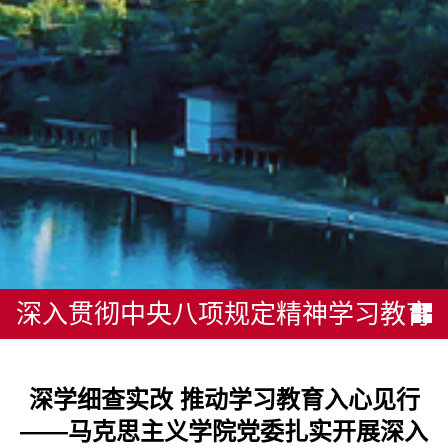
深入贯彻中央八项规定精神学习教育
深学细查实改 推动学习教育入心见行
——马克思主义学院党委扎实开展深入