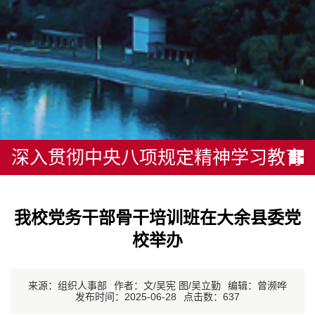
深入贯彻中央八项规定精神学习教育
我校党务干部骨干培训班在大余县委党
校举办
来源：组织人事部
作者：文/吴宪 图/吴立勤
编辑：曾濒哗
发布时间：2025-06-28
点击数：
637