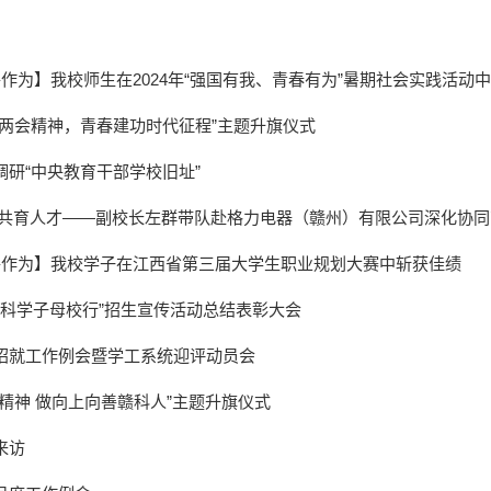
善作为】我校师生在2024年“强国有我、青春有为”暑期社会实践活动
悟两会精神，青春建功时代征程”主题升旗仪式
研“中央教育干部学校旧址”
企共育人才——副校长左群带队赴格力电器（赣州）有限公司深化协
 善作为】我校学子在江西省第三届大学生职业规划大赛中斩获佳绩
“赣科学子母校行”招生宣传活动总结表彰大会
招就工作例会暨学工系统迎评动员会
精神 做向上向善赣科人”主题升旗仪式
来访