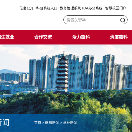
信息公开
科研系统入口
教务管理系统
OA办公系统
智慧校园门户
招生就业
合作交流
活力赣科
清廉赣科
新闻
首页
>
赣科新闻
>
学校新闻