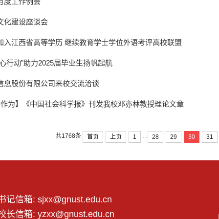
月度工作例会
文化建设座谈会
加入江西省高等学历 继续教育学士学位外语考评高校联盟
心行动”助力2025届毕业生扬帆起航
信息股份有限公司来校交流洽谈
 善作为】《中国社会科学报》刊发我校邓亦林教授理论文章
...
共1768条
首页
上页
1
28
29
30
31
书记信箱: sjxx@gnust.edu.cn
校长信箱: yzxx@gnust.edu.cn