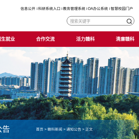
信息公开
科研系统入口
教务管理系统
OA办公系统
智慧校园门户
招生就业
合作交流
活力赣科
清廉赣科
公告
首页
>
赣科新闻
>
通知公告
>
正文