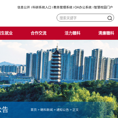
信息公开
科研系统入口
教务管理系统
OA办公系统
智慧校园门户
招生就业
合作交流
活力赣科
清廉赣科
公告
首页
>
赣科新闻
>
通知公告
>
正文