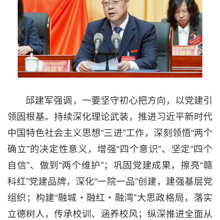
邱建军强调，一要坚守初心把方向，以党建引
领固根基。持续深化理论武装，推进习近平新时代
中国特色社会主义思想“三进”工作，深刻领悟“两个
确立”的决定性意义，增强“四个意识”、坚定“四个
自信”、做到“两个维护”；巩固党建成果，擦亮“赣
科红”党建品牌，深化“一院一品”创建，建强基层党
组织；构建“融城・融红・融湾”大思政格局，落实
立德树人，传承校训、涵养校风；纵深推进全面从